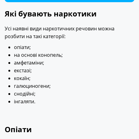
Які бувають наркотики
Усі наявні види наркотичних речовин можна
розбити на такі категорії:
опіати;
на основі конопель;
амфетаміни;
екстазі;
кокаїн;
галюциногени;
снодійні;
інгаляти.
Опіати