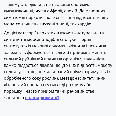
“Гальмують” діяльністю нервової системи,
викликаючи відчуття ейфорії, спокій. До основних
симптомів наркотичного сп’яніння відносять мляву
мову, сонливість, звужені зіниці, тахікардію.
До цієї категорії наркотиків входять натуральні та
синтетичні морфіноподібні сполуки. Перші
синтезують із макової соломки. Фізична і психічна
залежність формується після 2-3 прийомів. Чинять
сильний руйнівний вплив на організм, залежність
важко піддається лікуванню. До них відносять макову
соломку, героїн, ацетильований опіум (отримують із
обробленого соку рослин), метадон (синтетичний
лікарський препарат у вигляді розчину або
порошку). Часто прийом таких речовин стає
частиною
полінаркоманії
.