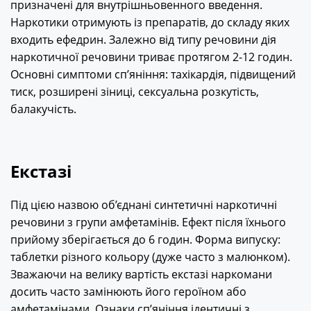
призначені для внутрішньовенного введення.
Наркотики отримують із препаратів, до складу яких
входить ефедрин. Залежно від типу речовини дія
наркотичної речовини триває протягом 2-12 годин.
Основні симптоми сп’яніння: тахікардія, підвищений
тиск, розширені зіниці, сексуальна розкутість,
балакучість.
Екстазі
Під цією назвою об’єднані синтетичні наркотичні
речовини з групи амфетамінів. Ефект після їхнього
прийому зберігається до 6 годин. Форма випуску:
таблетки різного кольору (дуже часто з малюнком).
Зважаючи на велику вартість екстазі наркомани
досить часто замінюють його героїном або
амфетамінами. Ознаки сп’яніння ідентичні з