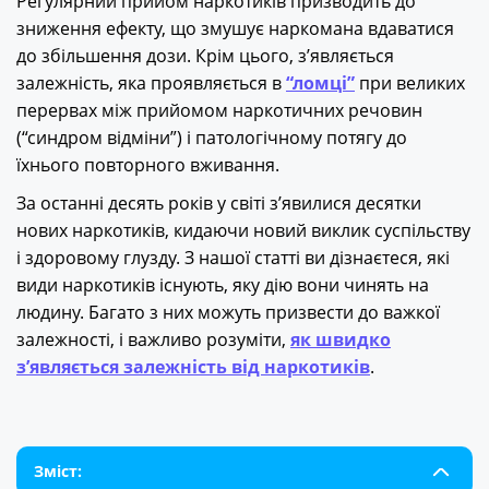
Регулярний прийом наркотиків призводить до
зниження ефекту, що змушує наркомана вдаватися
до збільшення дози. Крім цього, з’являється
залежність, яка проявляється в
“ломці”
при великих
перервах між прийомом наркотичних речовин
(“синдром відміни”) і патологічному потягу до
їхнього повторного вживання.
За останні десять років у світі з’явилися десятки
нових наркотиків, кидаючи новий виклик суспільству
і здоровому глузду. З нашої статті ви дізнаєтеся, які
види наркотиків існують, яку дію вони чинять на
людину. Багато з них можуть призвести до важкої
залежності, і важливо розуміти,
як швидко
з’являється залежність від наркотиків
.
Зміст: