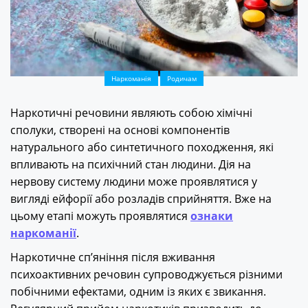
Наркоманія
Родичам
Наркотичні речовини являють собою хімічні
сполуки, створені на основі компонентів
натурального або синтетичного походження, які
впливають на психічний стан людини. Дія на
нервову систему людини може проявлятися у
вигляді ейфорії або розладів сприйняття. Вже на
цьому етапі можуть проявлятися
ознаки
наркоманії
.
Наркотичне сп’яніння після вживання
психоактивних речовин супроводжується різними
побічними ефектами, одним із яких є звикання.