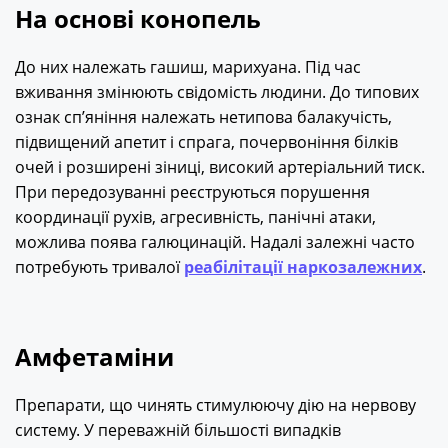
На основі конопель
До них належать гашиш, марихуана. Під час
вживання змінюють свідомість людини. До типових
ознак сп’яніння належать нетипова балакучість,
підвищений апетит і спрага, почервоніння білків
очей і розширені зіниці, високий артеріальний тиск.
При передозуванні реєструються порушення
координації рухів, агресивність, панічні атаки,
можлива поява галюцинацій. Надалі залежні часто
потребують тривалої
реабілітації наркозалежних
.
Амфетаміни
Препарати, що чинять стимулюючу дію на нервову
систему. У переважній більшості випадків