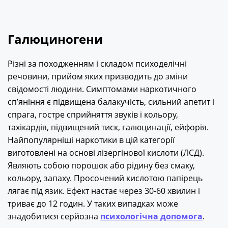
Галюциногени
Різні за походженням і складом психоделічні
речовини, прийом яких призводить до зміни
свідомості людини. Симптомами наркотичного
сп’яніння є підвищена балакучість, сильний апетит і
спрага, гостре сприйняття звуків і кольору,
тахікардія, підвищений тиск, галюцинації, ейфорія.
Найпопулярніші наркотики в цій категорії
виготовлені на основі лізергінової кислоти (ЛСД).
Являють собою порошок або рідину без смаку,
кольору, запаху. Просочений кислотою папірець
лягає під язик. Ефект настає через 30-60 хвилин і
триває до 12 годин. У таких випадках може
знадобитися серйозна
психологічна допомога
.