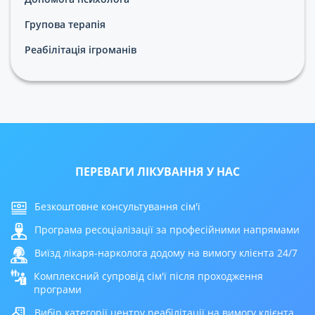
Групова терапія
Реабілітація ігроманів
ПЕРЕВАГИ ЛІКУВАННЯ У НАС
Безкоштовне консультування сім'ї
Програма ресоціалізації за професійними напрямами
Виїзд лікаря-нарколога додому на вимогу клієнта 24/7
Комплексний супровід сім'ї після проходження
програми
Вибір категорії центру реабілітації на вимогу клієнта