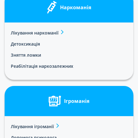
Наркоманія
Лікування наркоманії
Детоксикація
Зняття ломки
Реабілітація наркозалежних
Ігроманія
Лікування ігроманії
Допомога психолога