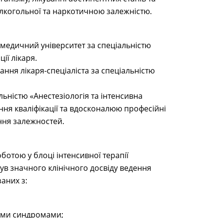
алкогольної та наркотичною залежністю.
 медичний університет за спеціальністю
ії лікаря.
ання лікаря-спеціаліста за спеціальністю
льністю «Анестезіологія та інтенсивна
ня кваліфікації та вдосконалюю професійні
ання залежностей.
ботою у блоці інтенсивної терапії
ув значного клінічного досвіду ведення
заних з:
ими синдромами;