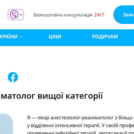
Зам
Безкоштовна консультація
24/7
КРАЇНИ
ЦІНИ
РОДИЧАМ
іматолог вищої категорії
Я — лікар анестезіолог-реаніматолог з біль
у відділенні інтенсивної терапії. У своїй проф
проведенні інфузійної терапії, детоксикації о