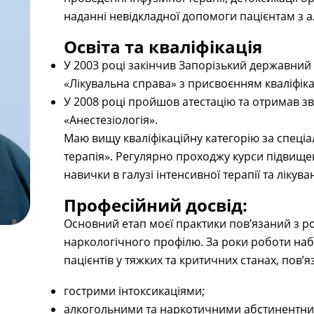
наданні невідкладної допомоги пацієнтам з 
Освіта та кваліфікація
У 2003 році закінчив Запорізький державний
«Лікувальна справа» з присвоєнням кваліфікац
У 2008 році пройшов атестацію та отримав зв
«Анестезіологія».
Маю вищу кваліфікаційну категорію за спеціа
терапія». Регулярно проходжу курси підвищен
навички в галузі інтенсивної терапії та лікув
Професійний досвід:
Основний етап моєї практики пов’язаний з ро
наркологічного профілю. За роки роботи наб
пацієнтів у тяжких та критичних станах, пов’я
гострими інтоксикаціями;
алкогольними та наркотичними абстинентн