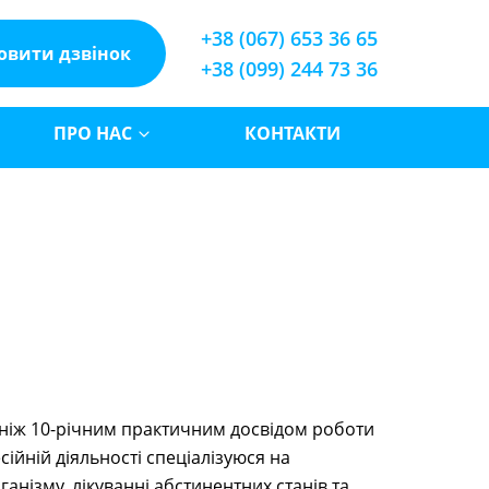
+38 (067) 653 36 65
овити дзвінок
+38 (099) 244 73 36
ПРО НАС
КОНТАКТИ
ш ніж 10-річним практичним досвідом роботи
есійній діяльності спеціалізуюся на
рганізму, лікуванні абстинентних станів та