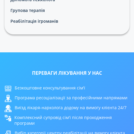
Групова терапія
Реабілітація ігроманів
ПЕРЕВАГИ ЛІКУВАННЯ У НАС
Безкоштовне консультування сім'ї
Програма ресоціалізації за професійними напрямами
Виїзд лікаря-нарколога додому на вимогу клієнта 24/7
Комплексний супровід сім'ї після проходження
програми
Вибір категорії центру реабілітації на вимогу клієнта