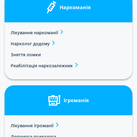
Наркоманія
Лікування наркоманії
Нарколог додому
Зняття ломки
Реабілітація наркозалежних
Ігроманія
Лікування ігроманії
Допомога психолога