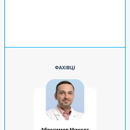
ФАХІВЦІ
Абросимов Микола