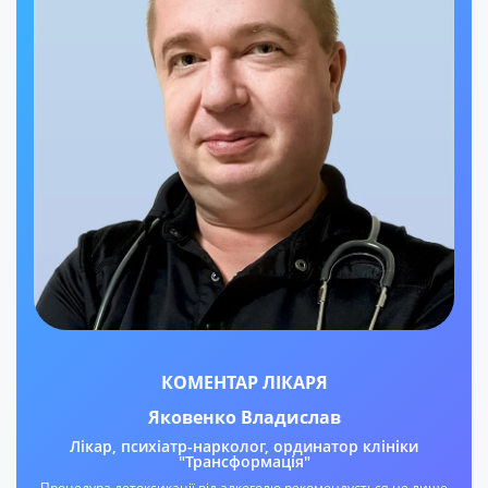
КОМЕНТАР ЛІКАРЯ
Яковенко Владислав
Лікар, психіатр-нарколог, ординатор клініки
"Трансформація"
Процедура детоксикації від алкоголю рекомендується не лише