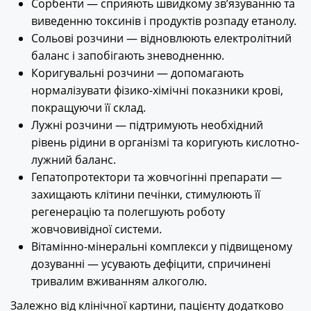
Сорбенти — сприяють швидкому зв’язуванню та
виведенню токсинів і продуктів розпаду етанолу.
Сольові розчини — відновлюють електролітний
баланс і запобігають зневодненню.
Коригувальні розчини — допомагають
нормалізувати фізико-хімічні показники крові,
покращуючи її склад.
Лужні розчини — підтримують необхідний
рівень рідини в організмі та коригують кислотно-
лужний баланс.
Гепатопротектори та жовчогінні препарати —
захищають клітини печінки, стимулюють її
регенерацію та полегшують роботу
жовчовивідної системи.
Вітамінно-мінеральні комплекси у підвищеному
дозуванні — усувають дефіцити, спричинені
тривалим вживанням алкоголю.
Залежно від клінічної картини, пацієнту додатково