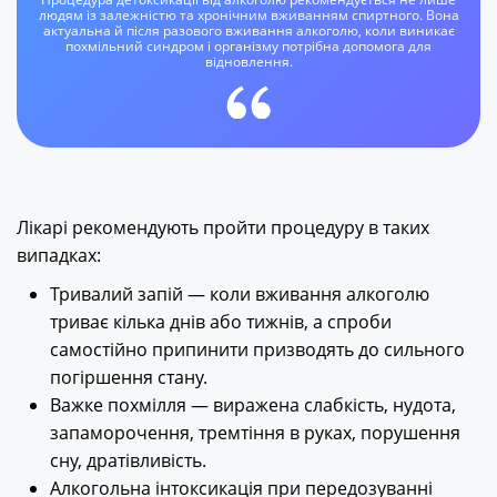
людям із залежністю та хронічним вживанням спиртного. Вона
актуальна й після разового вживання алкоголю, коли виникає
похмільний синдром і організму потрібна допомога для
відновлення.
Лікарі рекомендують пройти процедуру в таких
випадках:
Тривалий запій — коли вживання алкоголю
триває кілька днів або тижнів, а спроби
самостійно припинити призводять до сильного
погіршення стану.
Важке похмілля — виражена слабкість, нудота,
запаморочення, тремтіння в руках, порушення
сну, дратівливість.
Алкогольна інтоксикація при передозуванні