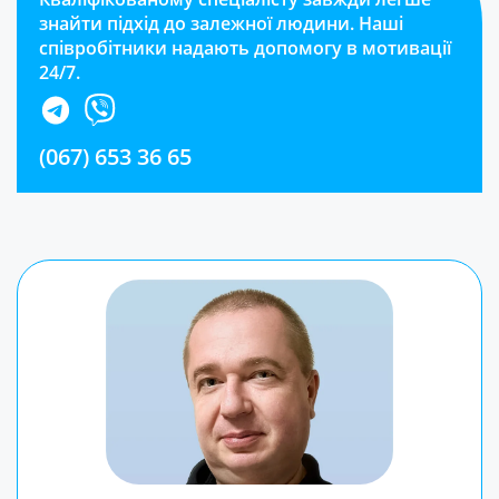
знайти підхід до залежної людини. Наші
співробітники надають допомогу в мотивації
24/7.
(067) 653 36 65