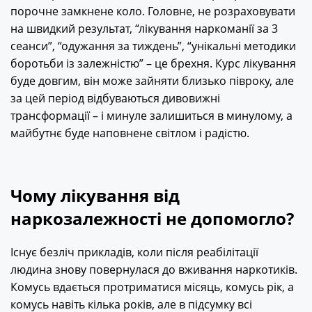
порочне замкнене коло. Головне, не розраховувати
на швидкий результат, “лікування наркоманії за 3
сеанси”, “одужання за тиждень”, “унікальні методики
боротьби із залежністю” – це брехня. Курс лікування
буде довгим, він може зайняти близько півроку, але
за цей період відбуваються дивовижні
трансформації – і минуле залишиться в минулому, а
майбутнє буде наповнене світлом і радістю.
Чому лікування від
наркозалежності не допомогло?
Існує безліч прикладів, коли після реабілітації
людина знову повернулася до вживання наркотиків.
Комусь вдається протриматися місяць, комусь рік, а
комусь навіть кілька років, але в підсумку всі