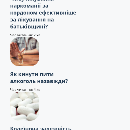
наркоманії за
кордоном ефективніше
за лікування на
батьківщині?
Час читання: 2 хв
Як кинути пити
алкоголь назавжди?
Час читання: 4 хв
Кодеїнова залежність