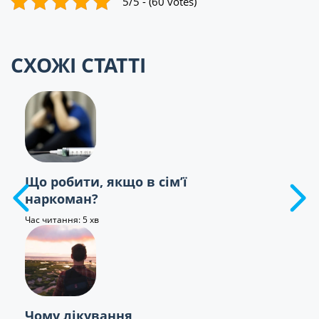
5/5 - (60 votes)
СХОЖІ СТАТТІ
Що робити, якщо в сім’ї
наркоман?
Час читання: 5 хв
Чому лікування