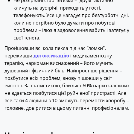
Не розірвані старі зв’язки – “друзі” активно
кличуть на зустрічі, приходять у гості,
телефонують. Усе це нагадує про безтурботні дні,
коли не потрібно було думати про побутові
проблеми – ілюзія задоволення вабить і затягує у
свої тенета.
Пройшовши всі кола пекла під час “ломки”,
переживши
детоксикацію
і медикаментозну
терапію, наркоман виснажений – його мучить
душевний і фізичний біль. Найпростіше рішення –
позбутися всіх проблем, знову пішовши у світ
ейфорії. За статистикою, близько 60% наркозалежних
не вдається позбутися цієї руйнівної пристрасті. Але
все-таки 4 людини з 10 зможуть перемогти хворобу –
головне, довіритися в цьому питанні професіоналам.