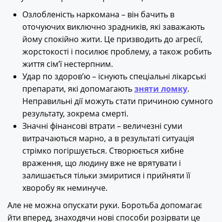
Озлобленість наркомана – він бачить в
оточуючих виключно зрадників, які заважають
йому спокійно жити. Це призводить до агресії,
жорстокості і посилює проблему, а також робить
життя сім’ї нестерпним.
Удар по здоров’ю – існують спеціальні лікарські
препарати, які допомагають
зняти ломку
.
Неправильні дії можуть стати причиною сумного
результату, зокрема смерті.
Значні фінансові втрати – величезні суми
витрачаються марно, а в результаті ситуація
стрімко погіршується. Створюється хибне
враження, що людину вже не врятувати і
залишається тільки змиритися і прийняти її
хворобу як неминуче.
Але не можна опускати руки. Боротьба допомагає
йти вперед, знаходячи нові способи розірвати це