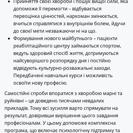
Прийняття своєї хвороби і пошук вищої сили, яка
допоможе її перемогти – відбувається
переоцінка цінностей, наркоман змінюється,
вчиться справлятися з внутрішнім болем, йдучи
до своєї мети незважаючи ні на що.
Формування нового майбутнього – пацієнти
реабілітаційного центру займаються спортом,
ведуть здоровий спосіб життя, дотримуються
найсуворішого розпорядку дня і постійно
відвідують культурно-розважальні заходи.
Передбачені навчальні курси і можливість
освоїти нову професію.
Самостійні спроби впоратися з хворобою марні та
руйнівні – це доведено тисячами невдалих
прикладів. Тому всі зусилля варто спрямувати на
результат, довіривши вирішення цього завдання
професіоналам. У цьому допоможе комплексна
програма, що включає психологічну підтримку та