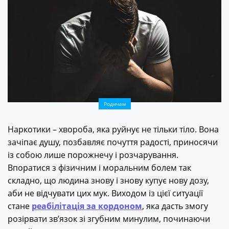
Родичам
Наркотики – хвороба, яка руйнує не тільки тіло. Вона
зачіпає душу, позбавляє почуття радості, приносячи
із собою лише порожнечу і розчарування.
Впоратися з фізичним і моральним болем так
складно, що людина знову і знову купує нову дозу,
аби не відчувати цих мук. Виходом із цієї ситуації
стане
реабілітація за кордоном
, яка дасть змогу
розірвати зв’язок зі згубним минулим, починаючи