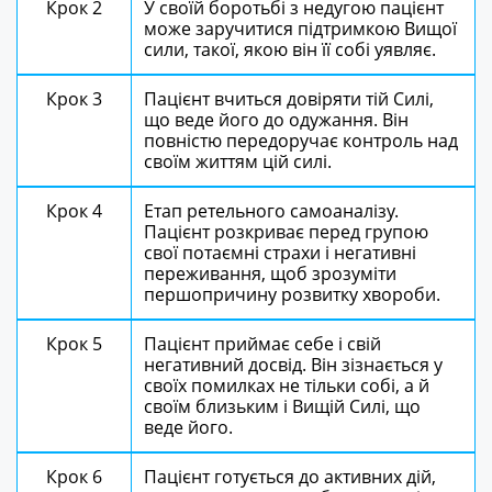
Крок 2
У своїй боротьбі з недугою пацієнт
може заручитися підтримкою Вищої
сили, такої, якою він її собі уявляє.
Крок 3
Пацієнт вчиться довіряти тій Силі,
що веде його до одужання. Він
повністю передоручає контроль над
своїм життям цій силі.
Крок 4
Етап ретельного самоаналізу.
Пацієнт розкриває перед групою
свої потаємні страхи і негативні
переживання, щоб зрозуміти
першопричину розвитку хвороби.
Крок 5
Пацієнт приймає себе і свій
негативний досвід. Він зізнається у
своїх помилках не тільки собі, а й
своїм близьким і Вищій Силі, що
веде його.
Крок 6
Пацієнт готується до активних дій,