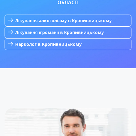
ОБЛАСТІ
Лікування алкоголізму в Кропивницькому
Лікування ігроманії в Кропивницькому
Нарколог в Кропивницькому