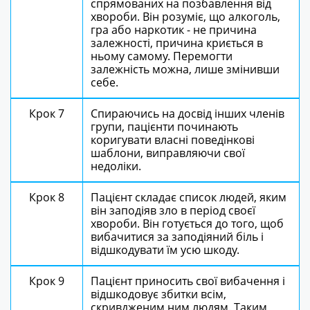
спрямованих на позбавлення від
хвороби. Він розуміє, що алкоголь,
гра або наркотик - не причина
залежності, причина криється в
ньому самому. Перемогти
залежність можна, лише змінивши
себе.
Крок 7
Спираючись на досвід інших членів
групи, пацієнти починають
коригувати власні поведінкові
шаблони, виправляючи свої
недоліки.
Крок 8
Пацієнт складає список людей, яким
він заподіяв зло в період своєї
хвороби. Він готується до того, щоб
вибачитися за заподіяний біль і
відшкодувати їм усю шкоду.
Крок 9
Пацієнт приносить свої вибачення і
відшкодовує збитки всім,
скривдженим ним людям. Таким