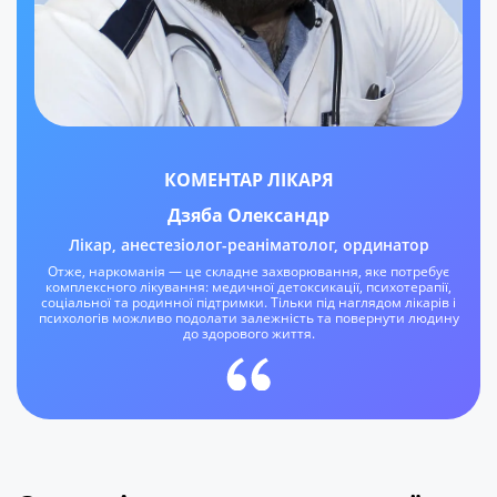
КОМЕНТАР ЛІКАРЯ
Дзяба Олександр
Лікар, анестезіолог-реаніматолог, ординатор
Отже, наркоманія — це складне захворювання, яке потребує
комплексного лікування: медичної детоксикації, психотерапії,
соціальної та родинної підтримки. Тільки під наглядом лікарів і
психологів можливо подолати залежність та повернути людину
до здорового життя.