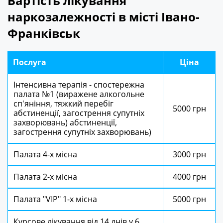
Вартість лікування
наркозалежності в місті Івано-
Франківськ
Послуга
Ціна
Інтенсивна терапія - спостережна
палата №1 (виражене алкогольне
сп'яніння, тяжкий перебіг
5000 грн
абстиненції, загострення супутніх
захворювань) абстиненції,
загострення супутніх захворювань)
Палата 4-х місна
3000 грн
Палата 2-х місна
4000 грн
Палата "VIP" 1-х місна
5000 грн
Курсове лікування від 14 днів у 6