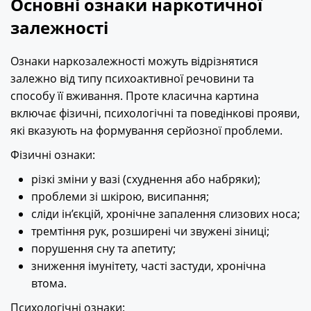
Основні ознаки наркотичної
залежності
Ознаки наркозалежності можуть відрізнятися
залежно від типу психоактивної речовини та
способу її вживання. Проте класична картина
включає фізичні, психологічні та поведінкові прояви,
які вказують на формування серйозної проблеми.
Фізичні ознаки:
різкі зміни у вазі (схуднення або набряки);
проблеми зі шкірою, висипання;
сліди ін’єкцій, хронічне запалення слизових носа;
тремтіння рук, розширені чи звужені зіниці;
порушення сну та апетиту;
зниження імунітету, часті застуди, хронічна
втома.
Психологічні ознаки: