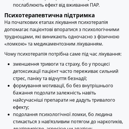
послаблюють ефект від вживання ПАР.
Психотерапевтична підтримка
На початкових етапах лікування психотерапія
допомагає пацієнтові впоратися з психологічними
труднощами, які виникають одночасно з фізичною
«ломкою» та медикаментозним лікуванням.
Чому психотерапія потрібна саме під час лікування:
зменшення тривоги та страху, бо у процесі
детоксикації пацієнт часто переживає сильний
стрес, паніку та відчуття безнадії;
формування мотивації, бо без внутрішнього
бажання подолати залежність навіть
найсучасніші препарати не дадуть тривалого
ефекту;
подолання психологічної ломки, бо людина
стикається з нав’язливим потягом до наркотиків,
дратівливістю, агресією чи апатією;