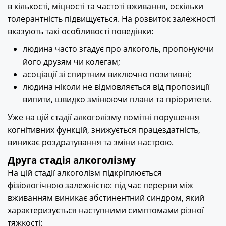
в кількості, міцності та частоті вживання, оскільки
толерантність підвищується. На розвиток залежності
вказують такі особливості поведінки:
людина часто згадує про алкоголь, пропонуючи
його друзям чи колегам;
асоціації зі спиртним виключно позитивні;
людина ніколи не відмовляється від пропозиції
випити, швидко змінюючи плани та пріоритети.
Уже на цій стадії алкоголізму помітні порушення
когнітивних функцій, знижується працездатність,
виникає роздратування та зміни настрою.
Друга стадія алкоголізму
На цій стадії алкоголізм підкріплюється
фізіологічною залежністю: під час перерви між
вживанням виникає абстинентний синдром, який
характеризується наступними симптомами різної
тяжкості: