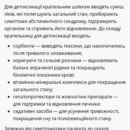
Для детоксикації крапельним шляхом вводять суміш
ліків, які полегшують загальний стан, прибирають
симптоми абстинентного синдрому, підтримують
організм та сприяють його відновленню. До складу
крапельниці для детоксикації входять:
сорбенти — виводять токсини, що накопичились
після тривалого зловживання;
коригуючі та сольові розчини — відновлюють
баланс втраченої рідини та покращують
біохімічні показники крові;
вітамінно-мінеральні комплекси для покращення
загального стану;
гепатопротектори та жовчогінні препарати —
для підтримки та відновлення печінки;
седативні засоби — для усунення тривожності,
покращення сну та психоемоційного стану.
Залежно від симптоматики пацієнта до складу