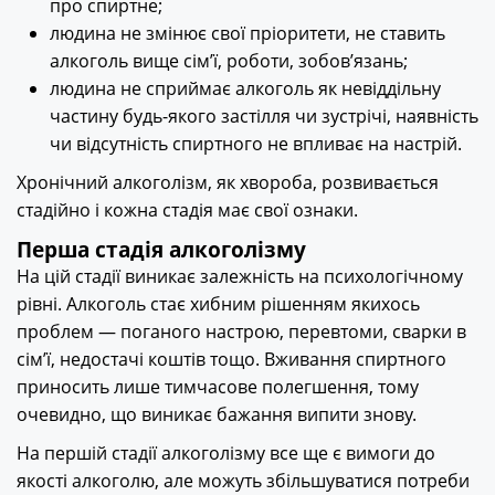
про спиртне;
людина не змінює свої пріоритети, не ставить
алкоголь вище сім’ї, роботи, зобов’язань;
людина не сприймає алкоголь як невіддільну
частину будь-якого застілля чи зустрічі, наявність
чи відсутність спиртного не впливає на настрій.
Хронічний алкоголізм, як хвороба, розвивається
стадійно і кожна стадія має свої ознаки.
Перша стадія алкоголізму
На цій стадії виникає залежність на психологічному
рівні. Алкоголь стає хибним рішенням якихось
проблем — поганого настрою, перевтоми, сварки в
сім’ї, недостачі коштів тощо. Вживання спиртного
приносить лише тимчасове полегшення, тому
очевидно, що виникає бажання випити знову.
На першій стадії алкоголізму все ще є вимоги до
якості алкоголю, але можуть збільшуватися потреби