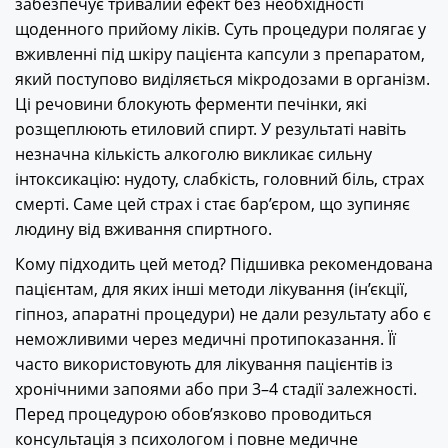
забезпечує тривалий ефект без необхідності
щоденного прийому ліків. Суть процедури полягає у
вживленні під шкіру пацієнта капсули з препаратом,
який поступово виділяється мікродозами в організм.
Ці речовини блокують ферменти печінки, які
розщеплюють етиловий спирт. У результаті навіть
незначна кількість алкоголю викликає сильну
інтоксикацію: нудоту, слабкість, головний біль, страх
смерті. Саме цей страх і стає бар’єром, що зупиняє
людину від вживання спиртного.
Кому підходить цей метод? Підшивка рекомендована
пацієнтам, для яких інші методи лікування (ін’єкції,
гіпноз, апаратні процедури) не дали результату або є
неможливими через медичні протипоказання. Її
часто використовують для лікування пацієнтів із
хронічними запоями або при 3–4 стадії залежності.
Перед процедурою обов’язково проводиться
консультація з психологом і повне медичне