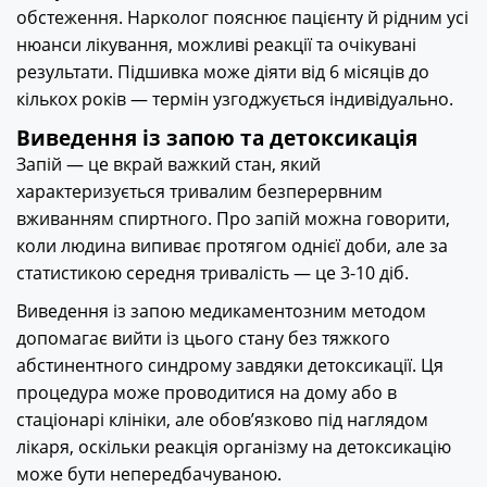
обстеження. Нарколог пояснює пацієнту й рідним усі
нюанси лікування, можливі реакції та очікувані
результати. Підшивка може діяти від 6 місяців до
кількох років — термін узгоджується індивідуально.
Виведення із запою та детоксикація
Запій — це вкрай важкий стан, який
характеризується тривалим безперервним
вживанням спиртного. Про запій можна говорити,
коли людина випиває протягом однієї доби, але за
статистикою середня тривалість — це 3-10 діб.
Виведення із запою медикаментозним методом
допомагає вийти із цього стану без тяжкого
абстинентного синдрому завдяки детоксикації. Ця
процедура може проводитися на дому або в
стаціонарі клініки, але обов’язково під наглядом
лікаря, оскільки реакція організму на детоксикацію
може бути непередбачуваною.