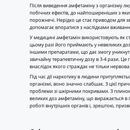
Після виведення амфетаміну з організму лю
побічних ефектів, до найпоширеніших з яких
порожнечі. Нерідко це стає приводом для 
допомагає впоратися з наслідками вживанн
У медицині амфетамін використовують як ст
цьому разі його приймають у невеликих доза
іншими препаратами, що дає змогу уникнут
звичайну терапевтичну дозу в 3-4 рази. Це
внаслідок якого страждає не тільки нервова
Під час дії наркотику в людини притупляєтьс
організмі, воно значно слабшає. З цієї при
проблеми зі шкірними покривами. З плином
великих доз амфетаміну, що виражається в 
роботі внутрішніх органів і, зрештою, призво