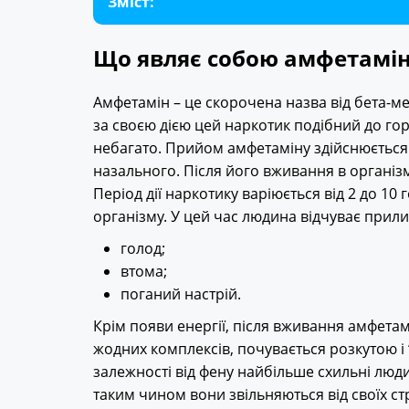
Зміст:
Що являє собою амфетамі
Амфетамін – це скорочена назва від бета-м
за своєю дією цей наркотик подібний до гор
небагато. Прийом амфетаміну здійснюється
назального. Після його вживання в організ
Період дії наркотику варіюється від 2 до 10
організму. У цей час людина відчуває прилив 
голод;
втома;
поганий настрій.
Крім появи енергії, після вживання амфетам
жодних комплексів, почувається розкутою і “
залежності від фену найбільше схильні люди
таким чином вони звільняються від своїх стр