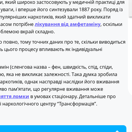
и, який широко застосовують у медичній практиці для
уваги, і вперше його синтезували 1887 року. Поряд із
пулярніших наркотиків, який здатний викликати
часом потрібне
лікування від амфетаміну
, оскільки
роблемою вкрай складно.
 повно, тому точних даних про те, скільки виводиться
сть цього процесу впливають як індивідуальні
н (сленгова назва – фен, швидкість, спід, спіди,
, яка не викликає залежності. Така думка зробила
аркотиків, однак насправді наслідки його вживання
ливо пам’ятати, що регулярне вживання може
няття ломки
в умовах стаціонару. Детальніше про
ці наркологічного центру “Трансформація”.