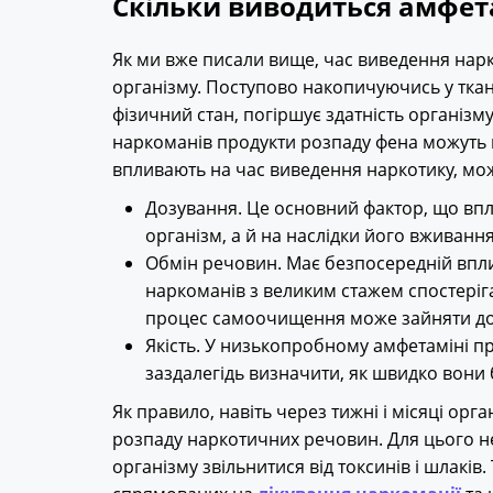
Скільки виводиться амфета
Як ми вже писали вище, час виведення нарк
організму. Поступово накопичуючись у ткан
фізичний стан, погіршує здатність організм
наркоманів продукти розпаду фена можуть в
впливають на час виведення наркотику, мож
Дозування. Це основний фактор, що впли
організм, а й на наслідки його вживання
Обмін речовин. Має безпосередній впли
наркоманів з великим стажем спостері
процес самоочищення може зайняти до
Якість. У низькопробному амфетаміні пр
заздалегідь визначити, як швидко вони 
Як правило, навіть через тижні і місяці орга
розпаду наркотичних речовин. Для цього не
організму звільнитися від токсинів і шлаків