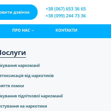
+38 (067) 653 36 65
овити дзвінок
+38 (099) 244 73 36
ПРО НАС
КОНТАКТИ
Послуги
ікування наркоманії
етоксикація від наркотиків
няття ломки
ікування підліткової наркоманії
естування на наркотики