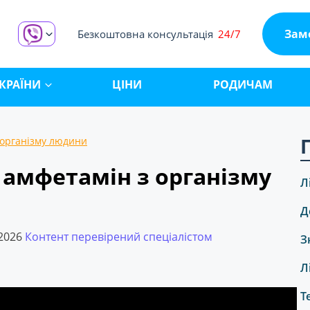
Зам
Безкоштовна консультація
24/7
КРАЇНИ
ЦІНИ
РОДИЧАМ
 організму людини
 амфетамін з організму
Л
Д
.2026
Контент перевірений спеціалістом
З
Л
Т