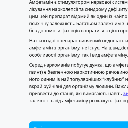
Амфетамін є стимулятором нервової систем
лікування нарколепсії та синдрому дефіциту 
цим цей препарат відомий як один із найпо
психічну залежність. Багатьом залежним з 
без допомоги фахівців впоратися з цією п
На сьогодні препарат вивчений недостатньо
амфетамін з організму, не існує. На швидкі
особливості організму, так і вид амфетаміну.
Серед наркоманів побутує думка, що амфетамі
гвинт) є безпечною наркотичною речовиною
його одним із найпопулярніших “клубних” н
вкрай руйнівні для організму людини. Важ
призвести до станів, які вимагають навіть
з
залежність від амфетаміну розкажуть фахів