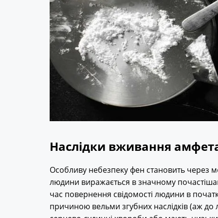
Наслідки вживання амфет
Особливу небезпеку фен становить через м
людини виражається в значному почастішан
час повернення свідомості людини в початк
причиною вельми згубних наслідків (аж до л