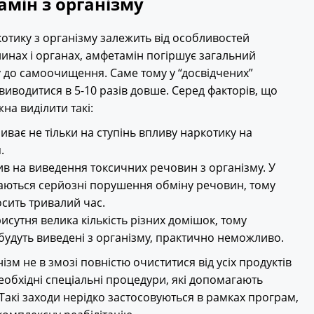
мін з організму
отику з організму залежить від особливостей
инах і органах, амфетамін погіршує загальний
у до самоочищення. Саме тому у “досвідчених”
иводитися в 5-10 разів довше. Серед факторів, що
на виділити такі:
ває не тільки на ступінь впливу наркотику на
.
в на виведення токсичних речовин з організму. У
гаються серйозні порушення обміну речовин, тому
сить тривалий час.
исутня велика кількість різних домішок, тому
будуть виведені з організму, практично неможливо.
нізм не в змозі повністю очиститися від усіх продуктів
обхідні спеціальні процедури, які допомагають
. Такі заходи нерідко застосовуються в рамках програм,