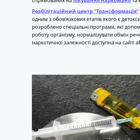
спрямованих на
лікування наркоманії
та 
Реабілітаційний центр “Трансформація”
одним з обов’язкових етапів якого є детокс
розроблено спеціальні програми, які допо
роботу організму, нормалізувати обмін реч
наркотичної залежності доступна на сайті аб