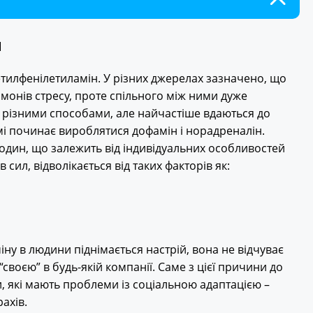
н
етилфенілетиламін. У різних джерелах зазначено, що
монів стресу, проте спільного між ними дуже
 різними способами, але найчастіше вдаються до
мі починає вироблятися дофамін і норадреналін.
 годин, що залежить від індивідуальних особливостей
сил, відволікається від таких факторів як:
іну в людини піднімається настрій, вона не відчуває
своєю” в будь-якій компанії. Саме з цієї причини до
, які мають проблеми із соціальною адаптацією –
ахів.