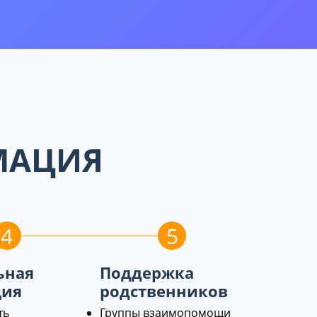
МАЦИЯ
4
5
ьная
Поддержка
ция
родственников
ть
Группы взаимопомощи