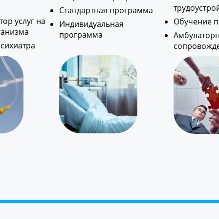
трудоустро
Стандартная программа
ор услуг на
Обучение 
Индивидуальная
ганизма
программа
Амбулатор
психиатра
сопровожд