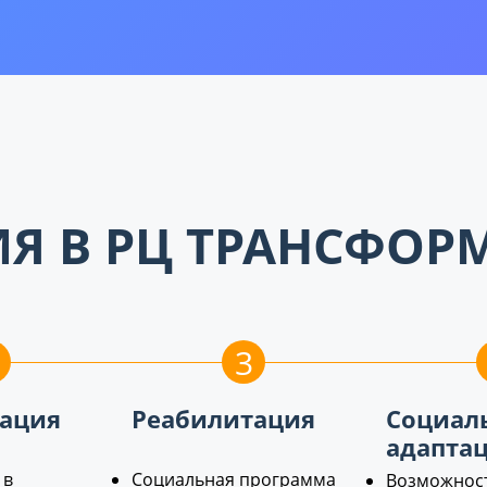
ИЯ В РЦ ТРАНСФОР
3
ация
Реабилитация
Социал
адапта
 в
Социальная программа
Возможнос