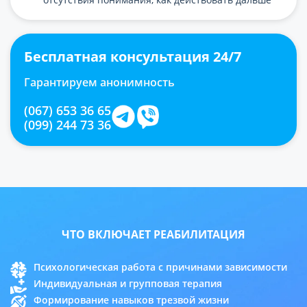
Бесплатная консультация 24/7
Гарантируем анонимность
(067) 653 36 65
(099) 244 73 36
ЧТО ВКЛЮЧАЕТ РЕАБИЛИТАЦИЯ
Психологическая работа с причинами зависимости
Индивидуальная и групповая терапия
Формирование навыков трезвой жизни