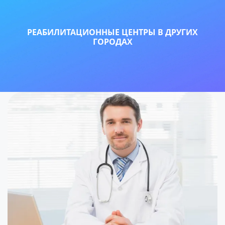
детоксикация организма под медицинским контролем;
РЕАБИЛИТАЦИОННЫЕ ЦЕНТРЫ В ДРУГИХ
лечение наркотической зависимости;
ГОРОДАХ
вывод из запоя в стационаре и на дому;
кодирование от алкогольной зависимости;
лечение хронической алкозависимости;
лечение игровой зависимости (лудомании);
долгосрочная реабилитация зависимых;
программы поддержки для родственников.
В основе терапевтической работы лежит
международная программа «12 шагов», доказавшая
свою эффективность на практике во многих странах
мира. Программа направлена на глубокую
личностную трансформацию человека,
формирование ответственности за собственную