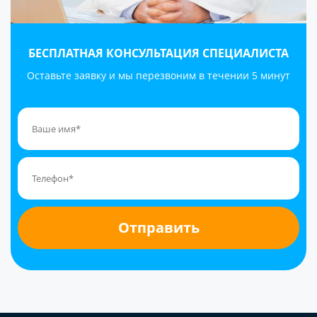
жизнь и выработку устойчивой мотивации к
трезвости. Работа строится не только на отказе от
употребления или разрушительного поведения, но
БЕСПЛАТНАЯ КОНСУЛЬТАЦИЯ СПЕЦИАЛИСТА
и на изменении мышления, ценностей и образа
жизни.
Оставьте заявку и мы перезвоним в течении 5 минут
Реабилитация в центре «Трансформация» в
Кропивницком проводится по индивидуальному
плану. Перед началом курса специалисты проводят
комплексную диагностику состояния пациента,
оценивают физическое здоровье, психологические
особенности, длительность зависимости и уровень
мотивации к лечению. На основе этих данных
формируется персональная программа
восстановления.
Общие принципы терапии
включают: